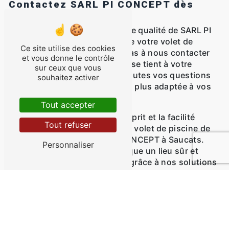
Contactez SARL PI CONCEPT dès
aujourd'hui
Pour bénéficier des services de qualité de SARL PI
CONCEPT pour l'installation de votre volet de
Ce site utilise des cookies
piscine à Saucats, n'hésitez pas à nous contacter
et vous donne le contrôle
dès aujourd'hui. Notre équipe se tient à votre
sur ceux que vous
disposition pour répondre à toutes vos questions
souhaitez activer
et vous proposer la solution la plus adaptée à vos
besoins.
Tout accepter
Offrez-vous la tranquillité d'esprit et la facilité
Tout refuser
d'utilisation en optant pour un volet de piscine de
haute qualité avec SARL PI CONCEPT à Saucats.
Personnaliser
Faites de votre espace aquatique un lieu sûr et
agréable pour toute la famille grâce à nos solutions
sur-mesure.
En savoir plus